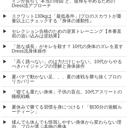
インが長引く“本当の理由”と、復帰を早めるための
Dress流アプローチ
スクワット130kgは「最低条件」|プロのスカウトが重
量以上にチェックする『身体の連動性』
セレクション合格のための逆算トレーニング【本番直
前の追い込みは逆効果】
「急な成長」がキレを殺す？ 10代の身体のズレを直す
Dress流身体操作
「高く跳べない」のは力だけじゃない。10代からやる
べきハイジャンプの理解と身体操作
夏バテで動かない足、、、夏の連戦を勝ち抜くプロの
リカバリー
「寝ても重たい身体」子供の盲点。10代アスリートの
睡眠戦略
夏休みで勝てる習慣を身につける！「朝30分の覚醒ル
ーティーン」
揉んでも休んでも怪我しやすい身体から変わらない理
由。プロが選ぶ本物の整体