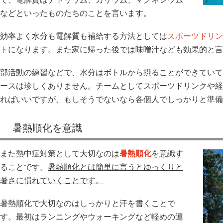
などといったものたちのことを言います。
効率よく水分も電解質も補給する方法としては
スポーツドリン
ト
になります。また家に帰った後では味噌汁なども効果的と言
部活動の練習などで、水分はボトルから摂ることができていて
ースは珍しくありません。チームとしてスポーツドリンクや経
ればいいですが、もしそうでないなら各個人でしっかりと準備
暑熱順化を意識
また熱中症対策として大切なのは
暑熱順化
を意識す
ることです。
暑熱順化とは簡単に言うとゆっくりと
暑さに慣れていくことです。
暑熱順化で大切なのはしっかりと汗を書くことで
す。最初はランニングやウォーキングなど軽めの運