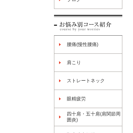
腰痛(慢性腰痛)
肩こり
ストレートネック
眼精疲労
四十肩・五十肩(肩関節周
囲炎)