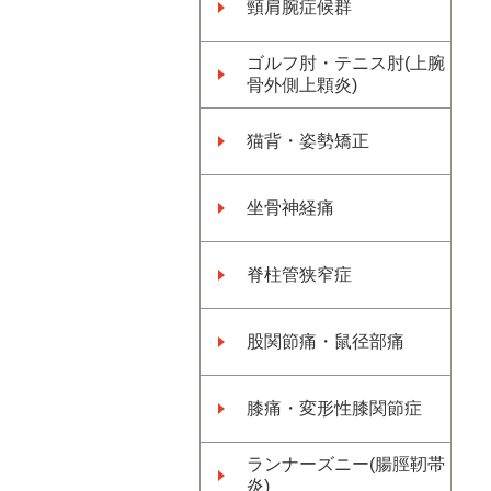
頸肩腕症候群
ゴルフ肘・テニス肘(上腕
骨外側上顆炎)
猫背・姿勢矯正
坐骨神経痛
脊柱管狭窄症
股関節痛・鼠径部痛
膝痛・変形性膝関節症
ランナーズニー(腸脛靭帯
炎)