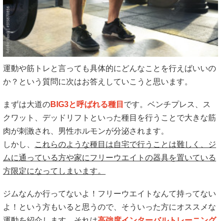
運動や筋トレと言っても具体的にどんなことを行えばいいの
か？という質問に次はお答えしていこうと思います。
まずは大道の
BIG3と呼ばれる種目
です。ベンチプレス、ス
クワット、デッドリフトといった種目を行うことで大きな筋
肉が刺激され、男性ホルモンが分泌されます。
しかし、
これらのような種目は自宅で行うことは難しく、ジ
ムに通っている方や家にフリーウエイトの器具を置いている
方限定になってしまいます。
ジムなんか行ってないよ！フリーウエイトなんて持ってない
よ！という方もいると思うので、そういった方にオススメな
運動を紹介します。それは
高強度インターバルトレーニング