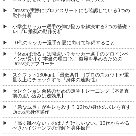
Dressで実際にプロアスリートにも確認している3つの
動作分析
小学生サッカー選手の伸び悩みを解決する3つの基礎ト
レ|プロ推奨の動作分析
10代のサッカー選手が夏に向けて準備すること
「休めば治る」は間違い？サッカー選手のグロインペ
インが長引く“本当の理由”と、復帰を早めるための
Dress流アプローチ
スクワット130kgは「最低条件」|プロのスカウトが重
量以上にチェックする『身体の連動性』
セレクション合格のための逆算トレーニング【本番直
前の追い込みは逆効果】
「急な成長」がキレを殺す？ 10代の身体のズレを直す
Dress流身体操作
「高く跳べない」のは力だけじゃない。10代からやる
べきハイジャンプの理解と身体操作