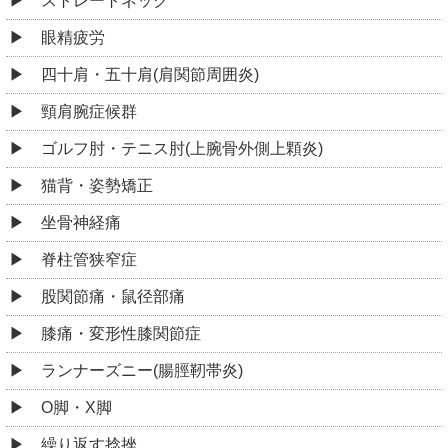
ストレートネック
眼精疲労
四十肩・五十肩(肩関節周囲炎)
頸肩腕症候群
ゴルフ肘・テニス肘(上腕骨外側上顆炎)
猫背・姿勢矯正
坐骨神経痛
脊柱管狭窄症
股関節痛・鼠径部痛
膝痛・変形性膝関節症
ランナーズニー(腸脛靭帯炎)
O脚・X脚
繰り返す捻挫