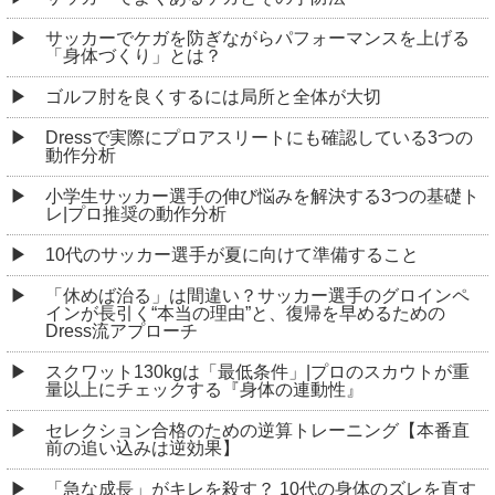
サッカーでケガを防ぎながらパフォーマンスを上げる
「身体づくり」とは？
ゴルフ肘を良くするには局所と全体が大切
Dressで実際にプロアスリートにも確認している3つの
動作分析
小学生サッカー選手の伸び悩みを解決する3つの基礎ト
レ|プロ推奨の動作分析
10代のサッカー選手が夏に向けて準備すること
「休めば治る」は間違い？サッカー選手のグロインペ
インが長引く“本当の理由”と、復帰を早めるための
Dress流アプローチ
スクワット130kgは「最低条件」|プロのスカウトが重
量以上にチェックする『身体の連動性』
セレクション合格のための逆算トレーニング【本番直
前の追い込みは逆効果】
「急な成長」がキレを殺す？ 10代の身体のズレを直す