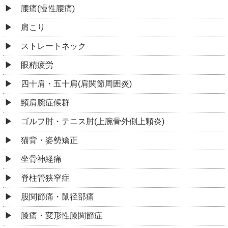
腰痛(慢性腰痛)
肩こり
ストレートネック
眼精疲労
四十肩・五十肩(肩関節周囲炎)
頸肩腕症候群
ゴルフ肘・テニス肘(上腕骨外側上顆炎)
猫背・姿勢矯正
坐骨神経痛
脊柱管狭窄症
股関節痛・鼠径部痛
膝痛・変形性膝関節症