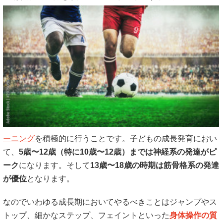
ーニング
を積極的に行うことです。子どもの成長発育におい
て、
5歳〜12歳（特に10歳〜12歳）までは神経系の発達がピ
ーク
になります。そして
13歳〜18歳の時期は筋骨格系の発達
が優位
となります。
なのでいわゆる成長期においてやるべきことはジャンプやス
トップ、細かなステップ、フェイントといった
身体操作の質