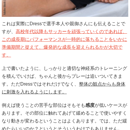
これは実際にDressで選手本人や親御さんにも伝えることで
すが、
高校年代以降もサッカーを頑張っていくのであれば、
この成長期にパフォーマンスが一時的に落ちることをいかに
準備期間と捉えて、爆発的な成長を迎えられるかが大切で
す。
上で書いたように、しっかりと適切な神経系のトレーニング
を積んでいけば、ちゃんと後からプレーは追いついてきま
す。ただDressではそれだけでなく、
整体の観点からも身体
に刺激を入れるようにします。
例えば使うことの苦手な部位はそもそも
感度
が低いケースが
あります。その部位に触れてあげて緩めることで使いやすく
なり動きが変わるということはよくあります。では、ただ緩
めたらいいのか？というとそういうわけでもありません。