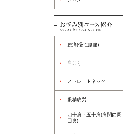
腰痛(慢性腰痛)
肩こり
ストレートネック
眼精疲労
四十肩・五十肩(肩関節周
囲炎)