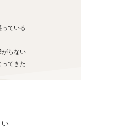
惑っている
挙がらない
なってきた
さい