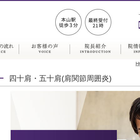
H
四十肩・五十肩(肩関節周囲炎)