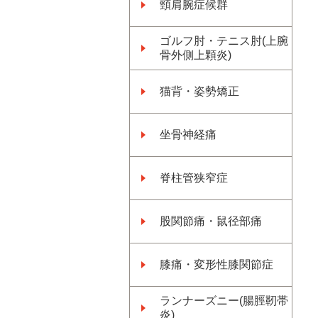
頸肩腕症候群
ゴルフ肘・テニス肘(上腕
骨外側上顆炎)
猫背・姿勢矯正
坐骨神経痛
脊柱管狭窄症
股関節痛・鼠径部痛
膝痛・変形性膝関節症
ランナーズニー(腸脛靭帯
炎)