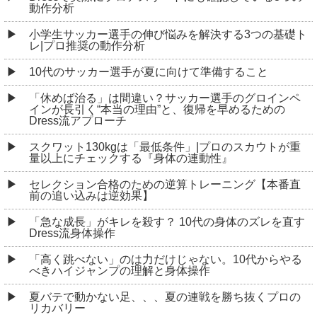
動作分析
小学生サッカー選手の伸び悩みを解決する3つの基礎ト
レ|プロ推奨の動作分析
10代のサッカー選手が夏に向けて準備すること
「休めば治る」は間違い？サッカー選手のグロインペ
インが長引く“本当の理由”と、復帰を早めるための
Dress流アプローチ
スクワット130kgは「最低条件」|プロのスカウトが重
量以上にチェックする『身体の連動性』
セレクション合格のための逆算トレーニング【本番直
前の追い込みは逆効果】
「急な成長」がキレを殺す？ 10代の身体のズレを直す
Dress流身体操作
「高く跳べない」のは力だけじゃない。10代からやる
べきハイジャンプの理解と身体操作
夏バテで動かない足、、、夏の連戦を勝ち抜くプロの
リカバリー