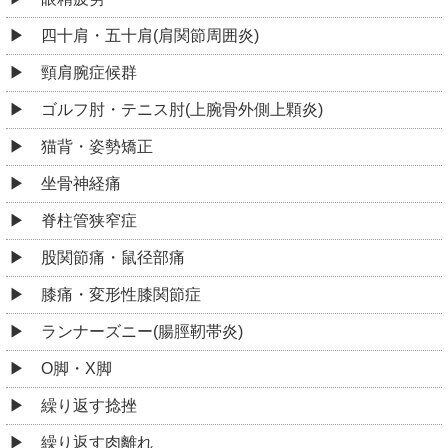
四十肩・五十肩(肩関節周囲炎)
頸肩腕症候群
ゴルフ肘・テニス肘(上腕骨外側上顆炎)
猫背・姿勢矯正
坐骨神経痛
脊柱管狭窄症
股関節痛・鼠径部痛
膝痛・変形性膝関節症
ランナーズニー(腸脛靭帯炎)
O脚・X脚
繰り返す捻挫
繰り返す肉離れ